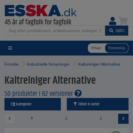
SØG
Privat
Forretning
Forside
Industrielle forsyninger
Kaltreiniger Alternative
Kaltreiniger Alternative
50 produkter i 82 versioner
Kategorier
Filtrér & sortér
1
2
3