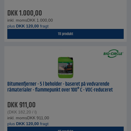
DKK
1.000,00
inkl. moms
DKK
1.000,00
plus
DKK
120,00
fragt
Til produkt
Bitumenfjerner - 5 l beholder - baseret på vedvarende
råmaterialer - flammepunkt over 100° C - VOC-reduceret
DKK
911,00
(
DKK
182,20
/ l)
inkl. moms
DKK
911,00
plus
DKK
120,00
fragt