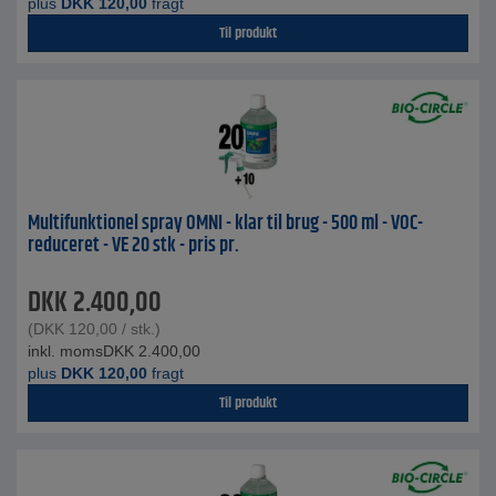
plus
DKK
120,00
fragt
Til produkt
Multifunktionel spray OMNI - klar til brug - 500 ml - VOC-
reduceret - VE 20 stk - pris pr.
DKK
2.400,00
(
DKK
120,00
/ stk.)
inkl. moms
DKK
2.400,00
plus
DKK
120,00
fragt
Til produkt