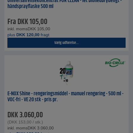
Universalrensekoncentrat FOR CLEAN - let bionedbrydeligt -
håndsprayflaske 500 ml
Fra
DKK
105,00
inkl. moms
DKK
105,00
plus
DKK
120,00
fragt
Vælg udførelse...
E-NOX Shine - rengøringsmiddel - manuel rengøring - 500 ml -
VOC-fri - VE 20 stk - pris pr.
DKK
3.060,00
(
DKK
153,00
/ stk.)
inkl. moms
DKK
3.060,00