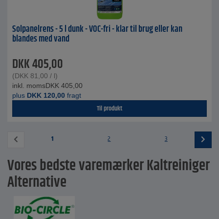
Solpanelrens - 5 l dunk - VOC-fri - klar til brug eller kan
blandes med vand
DKK
405,00
(
DKK
81,00
/ l)
inkl. moms
DKK
405,00
plus
DKK
120,00
fragt
Til produkt
1
2
3
Vores bedste varemærker Kaltreiniger
Alternative