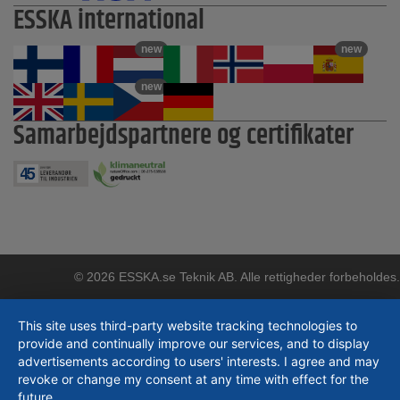
ESSKA international
new
new
new
Samarbejdspartnere og certifikater
© 2026 ESSKA.se Teknik AB. Alle rettigheder forbeholdes.
This site uses third-party website tracking technologies to
provide and continually improve our services, and to display
advertisements according to users' interests. I agree and may
revoke or change my consent at any time with effect for the
future.