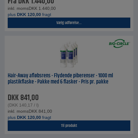
Fra
DKK
1.440,00
inkl. moms
DKK
1.440,00
plus
DKK
120,00
fragt
Vælg udførelse...
Hair-Away afløbsrens - Flydende piberenser - 1000 ml
plastikflaske - Pakke med 6 flasker - Pris pr. pakke
DKK
841,00
(
DKK
140,17
/ l)
inkl. moms
DKK
841,00
plus
DKK
120,00
fragt
Til produkt