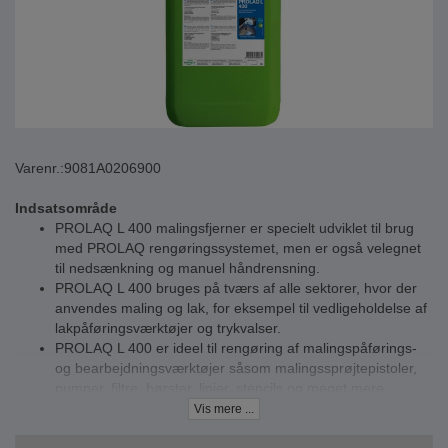
Varenr.:
9081A0206900
Indsatsområde
PROLAQ L 400 malingsfjerner er specielt udviklet til brug
med PROLAQ rengøringssystemet, men er også velegnet
til nedsænkning og manuel håndrensning.
PROLAQ L 400 bruges på tværs af alle sektorer, hvor der
anvendes maling og lak, for eksempel til vedligeholdelse af
lakpåføringsværktøjer og trykvalser.
PROLAQ L 400 er ideel til rengøring af malingspåførings-
og bearbejdningsværktøjer såsom malingssprøjtepistoler,
pumper, filtre, børster, linjer, stencils og meget mere.
Vis mere ...
Beskrivelse
Malingsfjerneren PROLAQ L 400 er kendetegnet ved sin