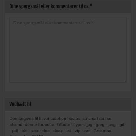
Dine spørgsmål eller kommentarer til os *
Vedhæft fil
Den angivne fil bliver ladet op hos os, så snart du har
afsendt denne formular. Tilladte filtyper: jpg - jpeg - png - gif
- pdf - xls - xlsx - doc - docx - txt - zip - rar - 7zip max.