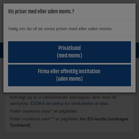
Vis priser med eller uden moms.?
Vælg om du vil se vores priser med eller uden moms:
SØG
Privatkund
Privat
Forretning
(med moms)
Dine kommentarer er vigtige for os.
Firma eller offentlig institution
(uden moms)
Vi bekræfter hermed, at vi behandler dine oplysninger
fortroligt og at vi udelukkende videregiver dem med dit
samtykke.
ESSKA.de-policy for beskyttelse af data.
Felter markeret med * er pligtfelter.
Felter markeret med ** er pligtfelter
for EU-lande (undtaget
Tyskland)
.