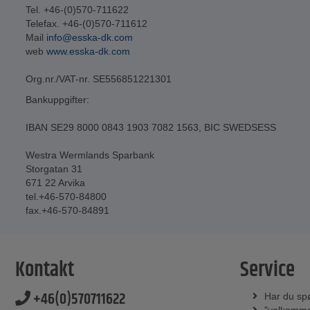
Tel. +46-(0)570-711622
Telefax. +46-(0)570-711612
Mail
info@esska-dk.com
web
www.esska-dk.com
Org.nr./VAT-nr. SE556851221301
Bankuppgifter:
IBAN SE29 8000 0843 1903 7082 1563, BIC SWEDSESS
Westra Wermlands Sparbank
Storgatan 31
671 22 Arvika
tel.+46-570-84800
fax.+46-570-84891
Kontakt
Service
+46(0)570711622
Har du sp