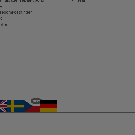
n tilbage" rabatkupong
Team
A
sesomkostninger
ng
rdre
new