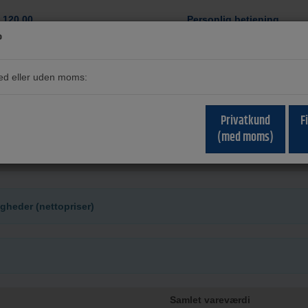
120,00
Personlig betjening
?
med eller uden moms:
Privatkund
F
(med moms)
igheder (nettopriser)
Samlet vareværdi