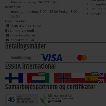
Måndag - fredag 10-12 & 13-15
Forsendel
hentes på:
Returneri
mandag - torsdag: 8.00 - 15.00 fredag: 8.00 -
Annuller o
14.00
Bestil via fax
0046 0570-71 16 22
Bestilling via mail
order@esska.se
Kontaktformular
Betalingsmåder
Forudbetaling
ESSKA international
new
new
Samarbejdspartnere og certifikater