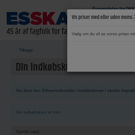
Forsendelse fra
DKK
Vis priser med eller uden moms.
Vælg om du vil se vores priser 
Tilbage
Din indkøbskurv
Vis kurv for: Erhvervskunder / institutioner / skoler /mynd
Din indkøbskurv er tom.
Samlet vægt: