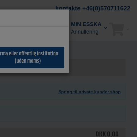
kontakte +46(0)570711622
MIN ESSKA
SØG
Annullering
irma eller offentlig institution
(uden moms)
Spring til private kunder shop
DKK
0,00