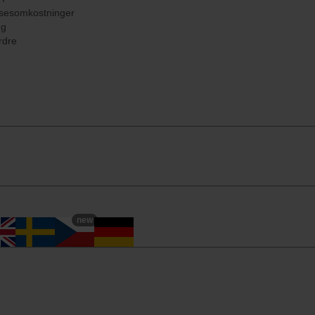
sesomkostninger
ng
rdre
new