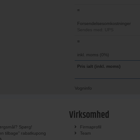
=
Forsendelsesomkostninger
Sendes med: UPS
=
inkl. moms (0%)
Pris ialt (inkl. moms)
Vogninfo
Virksomhed
ørgsmål? Spørg!
Firmaprofil
n tilbage" rabatkupong
Team
A