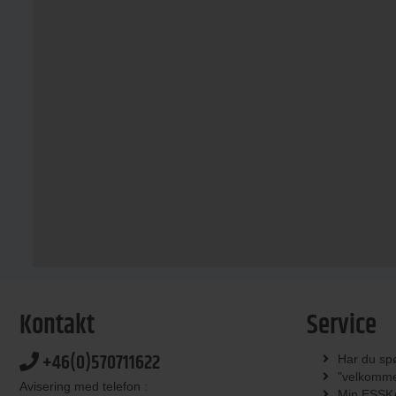
Kontakt
Service
+46(0)570711622
Har du sp
"velkomme
Avisering med telefon :
Min ESSK