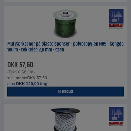
Murværkssnor på plastdispenser - polypropylen N85 - længde
100 m - tykkelse 2,0 mm - grøn
DKK
57,60
(
DKK
0,58
/ m)
inkl. moms
DKK
57,60
plus
DKK
120,00
fragt
Til produkt