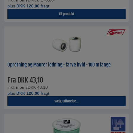
inkl. moms
DKK
8.170,00
plus
DKK
120,00
fragt
Til produkt
Opretning og Maurer ledning - farve hvid - 100 m lange
Fra
DKK
43,10
inkl. moms
DKK
43,10
plus
DKK
120,00
fragt
Vælg udførelse...