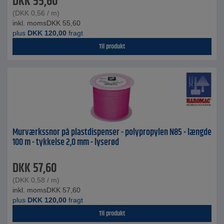
DKK
55,60
(
DKK
0,56
/ m)
inkl. moms
DKK
55,60
plus
DKK
120,00
fragt
Til produkt
Murværkssnor på plastdispenser - polypropylen N85 - længde
100 m - tykkelse 2,0 mm - lyserød
DKK
57,60
(
DKK
0,58
/ m)
inkl. moms
DKK
57,60
plus
DKK
120,00
fragt
Til produkt