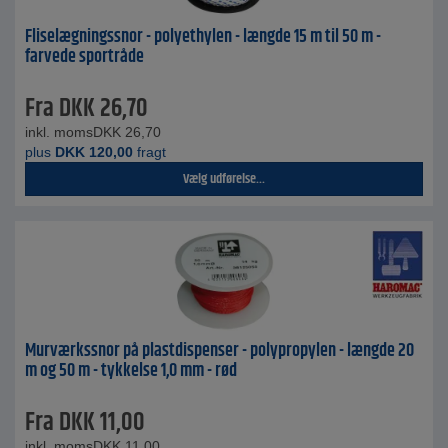
Fliselægningssnor - polyethylen - længde 15 m til 50 m -
farvede sportråde
Fra
DKK
26,70
inkl. moms
DKK
26,70
plus
DKK
120,00
fragt
Vælg udførelse...
Murværkssnor på plastdispenser - polypropylen - længde 20
m og 50 m - tykkelse 1,0 mm - rød
Fra
DKK
11,00
inkl. moms
DKK
11,00