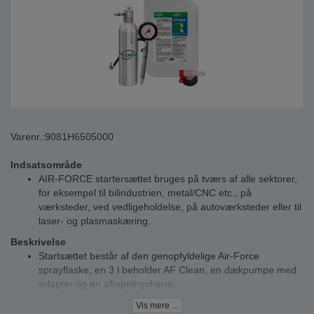
Varenr.:
9081H6505000
Indsatsområde
AIR-FORCE startersættet bruges på tværs af alle sektorer,
for eksempel til bilindustrien, metal/CNC etc., på
værksteder, ved vedligeholdelse, på autoværksteder eller til
laser- og plasmaskæring.
Beskrivelse
Startsættet består af den genopfyldelige Air-Force
sprayflaske, en 3 l beholder AF Clean, en dækpumpe med
adapter og en aftapningshane.
Air Force & AF Clean er den perfekte kombination: Med
Vis mere ...
den trykluftdrevne sprayflaske og renseren undværer du