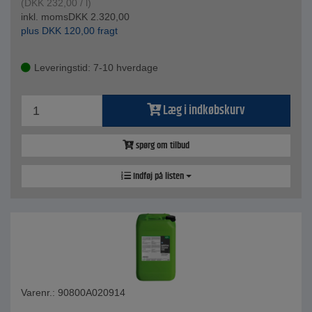
(
DKK
232,00
/ l)
inkl. moms
DKK
2.320,00
plus
DKK
120,00
fragt
Leveringstid: 7-10 hverdage
Læg i indkøbskurv
spørg om tilbud
Indføj på listen
Varenr.: 90800A020914