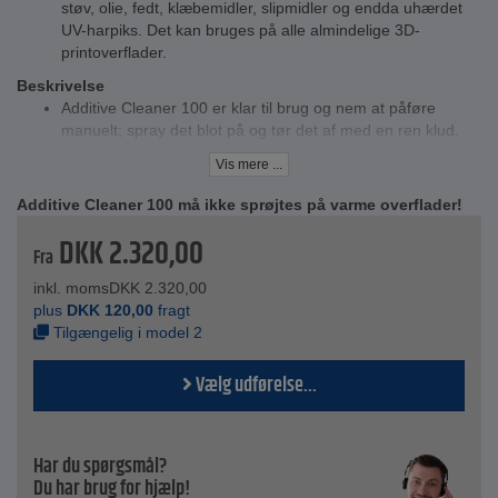
støv, olie, fedt, klæbemidler, slipmidler og endda uhærdet
UV-harpiks. Det kan bruges på alle almindelige 3D-
printoverflader.
Beskrivelse
Additive Cleaner 100 er klar til brug og nem at påføre
manuelt; spray det blot på og tør det af med en ren klud.
Dette rengøringsmiddel er det ideelle valg til ubesværet
Vis mere ...
vedligeholdelse af 3D-printere. Det forbedrer printkvaliteten
ved FFF-printning og er skånsomt mod materialerne,
Additive Cleaner 100 må ikke sprøjtes på varme overflader!
hvilket forlænger levetiden for 3D-printere. Derudover kan
DKK
2.320,00
Additive Cleaner 100 forbedre delenes vedhæftning til
Fra
printlejet ved FDM-printning. Ingredienserne er miljøvenlige
og sikre, kræver ingen yderligere mærkning og indeholder
inkl. moms
DKK
2.320,00
reducerede VOC'er. Additive Cleaner 100 fås som en 500
plus
DKK
120,00
fragt
ml sprøjte, en 20-liters beholder eller en 200-liters tromle.
Tilgængelig i model 2
Tekniske data
Vælg udførelse...
Funktioner - Miljøvenlig, mærkningsfri, VOC-reduceret
Emballage - sprøjte, beholder eller tønde
Indhold - 500 ml eller 20 l
Salgsenhed - 1 eller 20 (kun 500 ml) stykker
Har du spørgsmål?
Pris pr. styk eller enhed
Du har brug for hjælp!