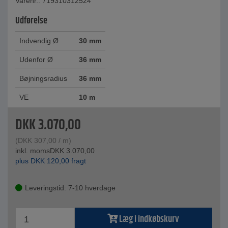
Varenr.: 719310312524
Udførelse
Indvendig Ø
30 mm
Udenfor Ø
36 mm
Bøjningsradius
36 mm
VE
10 m
DKK
3.070,00
(
DKK
307,00
/ m)
inkl. moms
DKK
3.070,00
plus
DKK
120,00
fragt
Leveringstid: 7-10 hverdage
Læg i indkøbskurv