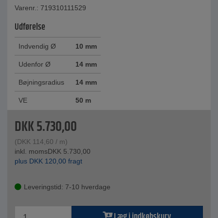
Varenr.: 719310111529
Udførelse
Indvendig Ø
10 mm
Udenfor Ø
14 mm
Bøjningsradius
14 mm
VE
50 m
DKK
5.730,00
(
DKK
114,60
/ m)
inkl. moms
DKK
5.730,00
plus
DKK
120,00
fragt
Leveringstid: 7-10 hverdage
Læg i indkøbskurv