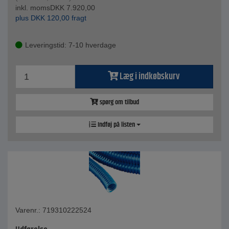
inkl. moms
DKK
7.920,00
plus
DKK
120,00
fragt
Leveringstid: 7-10 hverdage
Læg i indkøbskurv
spørg om tilbud
Indføj på listen
Varenr.: 719310222524