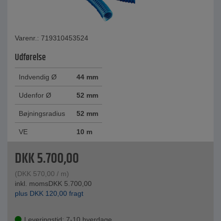
Varenr.: 719310453524
Udførelse
Indvendig Ø
44 mm
Udenfor Ø
52 mm
Bøjningsradius
52 mm
VE
10 m
DKK
5.700,00
(
DKK
570,00
/ m)
inkl. moms
DKK
5.700,00
plus
DKK
120,00
fragt
Leveringstid: 7-10 hverdage