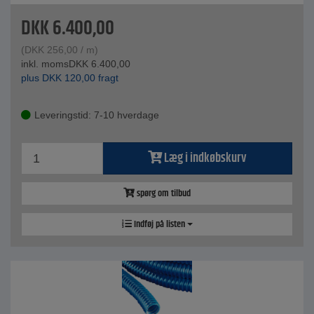
DKK
6.400,00
(
DKK
256,00
/ m)
inkl. moms
DKK
6.400,00
plus
DKK
120,00
fragt
Leveringstid: 7-10 hverdage
Læg i indkøbskurv
spørg om tilbud
Indføj på listen