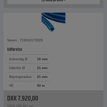
Indføj på listen
Varenr.: 719310172029
Udførelse
Indvendig Ø
16 mm
Udenfor Ø
21 mm
Bøjningsradius
21 mm
VE
50 m
DKK
7.920,00
(
DKK
158,40
/ m)