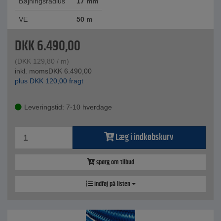
Bøjningsradius
17 mm
VE
50 m
DKK
6.490,00
(
DKK
129,80
/ m)
inkl. moms
DKK
6.490,00
plus
DKK
120,00
fragt
Leveringstid: 7-10 hverdage
Læg i indkøbskurv
spørg om tilbud
Indføj på listen