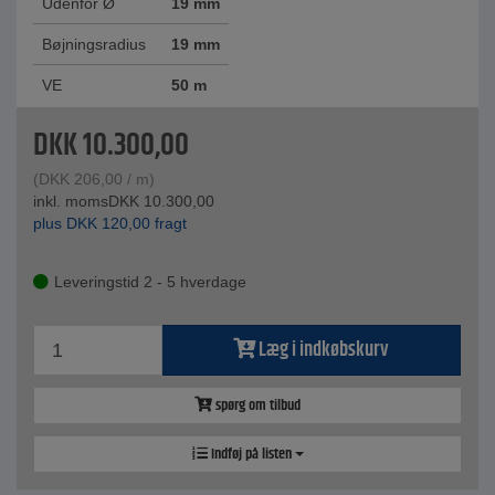
Udenfor Ø
19 mm
Bøjningsradius
19 mm
VE
50 m
DKK
10.300,00
(
DKK
206,00
/ m)
inkl. moms
DKK
10.300,00
plus
DKK
120,00
fragt
Leveringstid 2 - 5 hverdage
Læg i indkøbskurv
spørg om tilbud
Indføj på listen