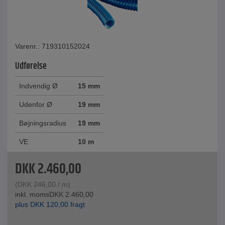
Varenr.: 719310152024
Udførelse
Indvendig Ø
15 mm
Udenfor Ø
19 mm
Bøjningsradius
19 mm
VE
10 m
DKK
2.460,00
(
DKK
246,00
/ m)
inkl. moms
DKK
2.460,00
plus
DKK
120,00
fragt