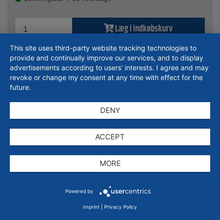
Læg i indkøbskurv
This site uses third-party website tracking technologies to
spørg om tilbud
provide and continually improve our services, and to display
advertisements according to users' interests. I agree and may
Indføj på listen
revoke or change my consent at any time with effect for the
future.
DENY
ACCEPT
Varenr.: 719310453527
MORE
Udførelse
Powered by
Indvendig Ø
44 mm
Imprint
|
Privacy Policy
Udenfor Ø
52 mm