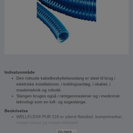
Indsatsområde
Den robuste kabelbeskyttelsesslang er ideel til brug i
elektriske installationer, i koblingsanlæg, i skabet, i
maskinteknik og robotik.
Slangen bruges også i røntgenmaskiner og i medicinsk
teknologi som en luft- og sugeslange.
Beskrivelse
WELLFLEX® PUR 118 er yderst fleksibel, komprimerbar,
meget robust og meget slidstærk.
Slangen er kendetegnet ved høj træksikkerhed, god kemisk
Vis mere ...