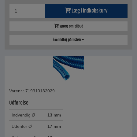
Læg i indkøbskurv
spørg om tilbud
Indføj på listen
Varenr.: 719310132029
Udførelse
Indvendig Ø
13 mm
Udenfor Ø
17 mm