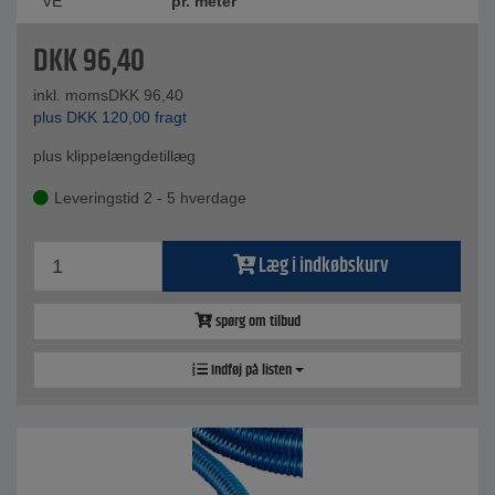
VE
pr. meter
DKK
96,40
inkl. moms
DKK
96,40
plus
DKK
120,00
fragt
plus klippelængdetillæg
Leveringstid 2 - 5 hverdage
Læg i indkøbskurv
spørg om tilbud
Indføj på listen