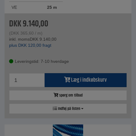
VE
25 m
DKK
9.140,00
(
DKK
365,60
/ m)
inkl. moms
DKK
9.140,00
plus
DKK
120,00
fragt
Leveringstid: 7-10 hverdage
Læg i indkøbskurv
spørg om tilbud
Indføj på listen