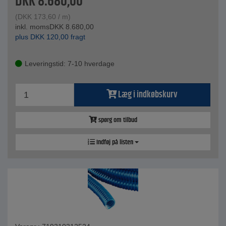
DKK
8.680,00
(
DKK
173,60
/ m)
inkl. moms
DKK
8.680,00
plus
DKK
120,00
fragt
Leveringstid: 7-10 hverdage
Læg i indkøbskurv
spørg om tilbud
Indføj på listen