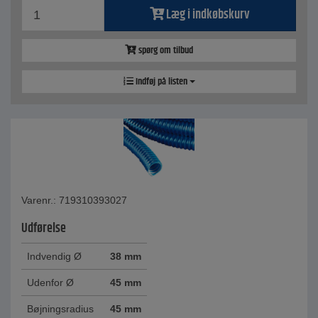
Læg i indkøbskurv
spørg om tilbud
Indføj på listen
Varenr.: 719310393027
Udførelse
Indvendig Ø
38 mm
Udenfor Ø
45 mm
Bøjningsradius
45 mm