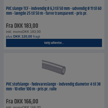
PVC slange TCF - indvendig Ø 6,3 til 50 mm - udvendig Ø 11 til 60
mm - længde 25 til 50 m - farve transparent - pris pr.
Fra
DKK
183,00
inkl. moms
DKK
183,00
plus
DKK
120,00
fragt
Vælg udførelse...
PVC stofslange - fødevareslange - indvendig diameter 4 til 38
mm - 10 eller 100 m - pris pr. rulle
Fra
DKK
166,00
inkl. moms
DKK
166,00