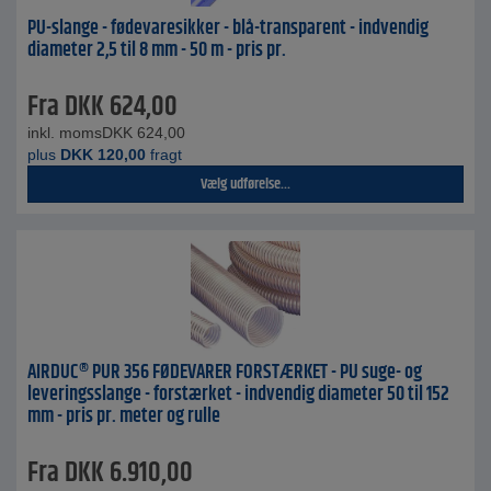
PU-slange - fødevaresikker - blå-transparent - indvendig
diameter 2,5 til 8 mm - 50 m - pris pr.
Fra
DKK
624,00
inkl. moms
DKK
624,00
plus
DKK
120,00
fragt
Vælg udførelse...
AIRDUC® PUR 356 FØDEVARER FORSTÆRKET - PU suge- og
leveringsslange - forstærket - indvendig diameter 50 til 152
mm - pris pr. meter og rulle
Fra
DKK
6.910,00