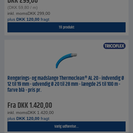
DKK
299,00
(
DKK
59,80
/ m)
inkl. moms
DKK
299,00
plus
DKK
120,00
fragt
Til produkt
Rengørings- og madslange Thermoclean® AL 20 - indvendig Ø
12 til 19 mm - udvendig Ø 20 til 28 mm - længde 25 til 100 m -
farve blå - pris pr.
Fra
DKK
1.420,00
inkl. moms
DKK
1.420,00
plus
DKK
120,00
fragt
Vælg udførelse...