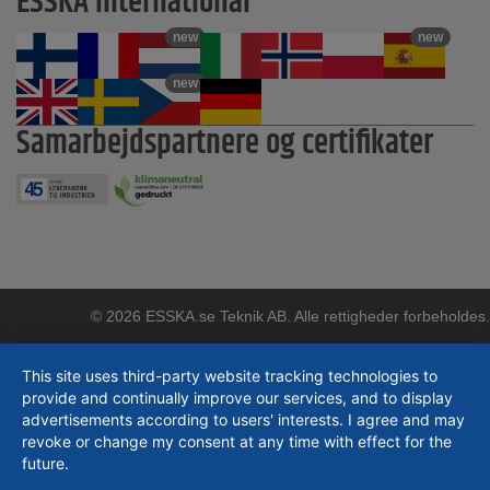
ESSKA international
new
new
new
Samarbejdspartnere og certifikater
© 2026 ESSKA.se Teknik AB. Alle rettigheder forbeholdes.
This site uses third-party website tracking technologies to
provide and continually improve our services, and to display
advertisements according to users' interests. I agree and may
revoke or change my consent at any time with effect for the
future.