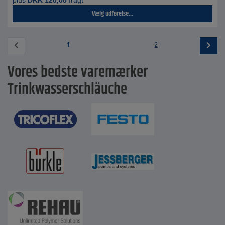
plus
DKK
120,00
fragt
Vælg udførelse...
1
2
Vores bedste varemærker
Trinkwasserschläuche