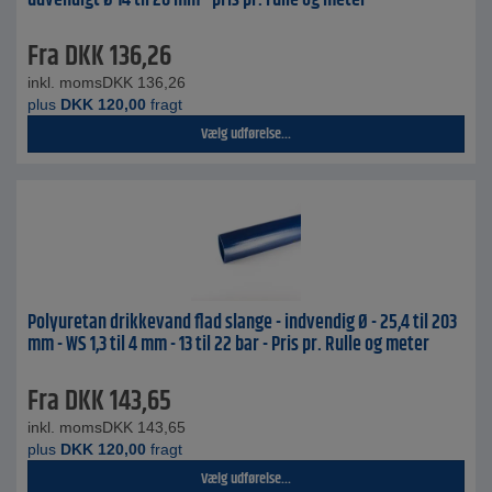
udvendigt Ø 14 til 26 mm - pris pr. rulle og meter
Fra
DKK
136,26
inkl. moms
DKK
136,26
plus
DKK
120,00
fragt
Vælg udførelse...
Polyuretan drikkevand flad slange - indvendig Ø - 25,4 til 203
mm - WS 1,3 til 4 mm - 13 til 22 bar - Pris pr. Rulle og meter
Fra
DKK
143,65
inkl. moms
DKK
143,65
plus
DKK
120,00
fragt
Vælg udførelse...