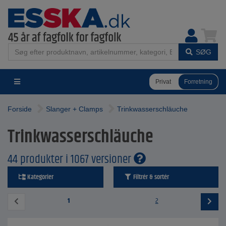
SØG
Privat
Forretning
Forside
Slanger + Clamps
Trinkwasserschläuche
Trinkwasserschläuche
44 produkter i 1067 versioner
Kategorier
Filtrér & sortér
1
2