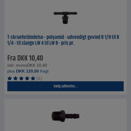
T-skrueforbindelse - polyamid - udvendigt gevind R 1/8 til R
1/4 - til slange LW 4 til LW 8 - pris pr.
Fra
DKK
10,40
inkl. moms
DKK
10,40
plus
DKK
120,00
fragt
(1)
Vælg udførelse...