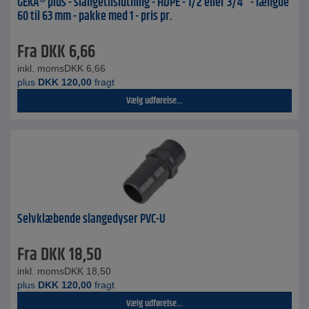
GEKA® plus - slangetilslutning - HDPE - 1/2 eller 3/4" - længde
60 til 63 mm - pakke med 1 - pris pr.
Fra
DKK
6,66
inkl. moms
DKK
6,66
plus
DKK
120,00
fragt
Vælg udførelse...
Selvklæbende slangedyser PVC-U
Fra
DKK
18,50
inkl. moms
DKK
18,50
plus
DKK
120,00
fragt
Vælg udførelse...