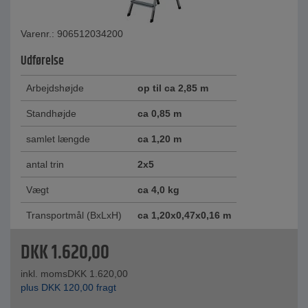
Varenr.: 906512034200
Udførelse
Arbejdshøjde
op til ca 2,85 m
Standhøjde
ca 0,85 m
samlet længde
ca 1,20 m
antal trin
2x5
Vægt
ca 4,0 kg
Transportmål (BxLxH)
ca 1,20x0,47x0,16 m
DKK
1.620,00
inkl. moms
DKK
1.620,00
plus
DKK
120,00
fragt