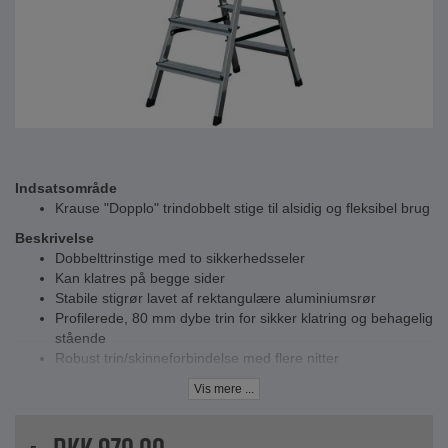
Indsatsområde
Krause "Dopplo" trindobbelt stige til alsidig og fleksibel brug
Beskrivelse
Dobbelttrinstige med to sikkerhedsseler
Kan klatres på begge sider
Stabile stigrør lavet af rektangulære aluminiumsrør
Profilerede, 80 mm dybe trin for sikker klatring og behagelig
stående
Robust trin/skinneforbindelse med flere nitter
Kan foldes for at spare plads (16 cm)
Vis mere ...
Skridsikre fodkapper sikrer sikkert fodfæste
Tekniske data