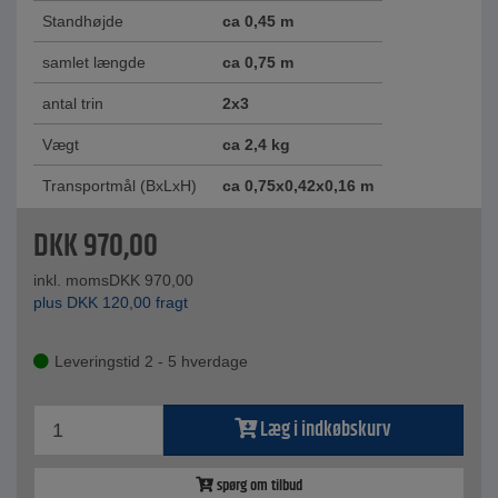
Standhøjde
ca 0,45 m
samlet længde
ca 0,75 m
antal trin
2x3
Vægt
ca 2,4 kg
Transportmål (BxLxH)
ca 0,75x0,42x0,16 m
DKK
970,00
inkl. moms
DKK
970,00
plus
DKK
120,00
fragt
Leveringstid 2 - 5 hverdage
Læg i indkøbskurv
spørg om tilbud