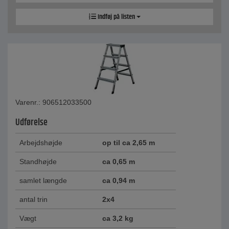
Indføj på listen
Varenr.: 906512033500
Udførelse
Arbejdshøjde
op til ca 2,65 m
Standhøjde
ca 0,65 m
samlet længde
ca 0,94 m
antal trin
2x4
Vægt
ca 3,2 kg