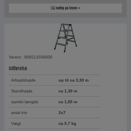
Indføj på listen
Varenr.: 906512036600
Udførelse
Arbejdshøjde
op til ca 3,30 m
Standhøjde
ca 1,30 m
samlet længde
ca 1,65 m
antal trin
2x7
Vægt
ca 5,7 kg