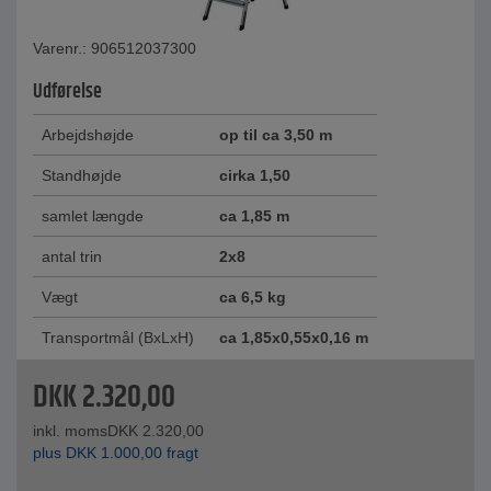
Varenr.: 906512037300
Udførelse
Arbejdshøjde
op til ca 3,50 m
Standhøjde
cirka 1,50
samlet længde
ca 1,85 m
antal trin
2x8
Vægt
ca 6,5 ​​kg
Transportmål (BxLxH)
ca 1,85x0,55x0,16 m
DKK
2.320,00
inkl. moms
DKK
2.320,00
plus
DKK
1.000,00
fragt