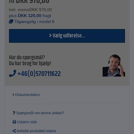
DKK
970,00
Materiale - aluminium
Fra
Standard - EN 131
inkl. moms
DKK
970,00
plus
DKK
120,00
fragt
Tilgængelig i model 6
Vælg udførelse...
Har du spørgsmål?
Du har brug for hjælp!
+46(0)570711622
Dokumentation
Spørgsmål om denne artikel?
Udskriv side
Anbefal produktet videre