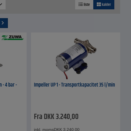
liste
kakler
 - 4 bar -
Impeller UP 1 - Transportkapacitet 35 l/min
Fra
DKK
3.240,00
inkl. moms
DKK
3.240,00