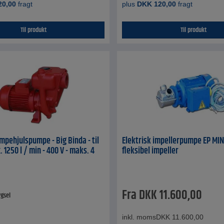
20,00
fragt
plus
DKK
120,00
fragt
Til produkt
Til produkt
mpehjulspumpe - Big Binda - til
Elektrisk impellerpumpe EP MIN
. 1250 l / min - 400 V - maks. 4
fleksibel impeller
Fra
DKK
11.600,00
rgsel
inkl. moms
DKK
11.600,00