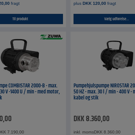
20,00
fragt
plus
DKK
120,00
fragt
Til produkt
Vælg udførelse...
umpe COMBISTAR 2000-B - max.
Pumpehjulspumpe NIROSTAR 200
230 V -1400 U / min - med motor,
50 HZ - max. 30 l / min - 400 V -
ik
kabel og stik
90,00
DKK
8.360,00
DKK
7.190,00
inkl. moms
DKK
8.360,00