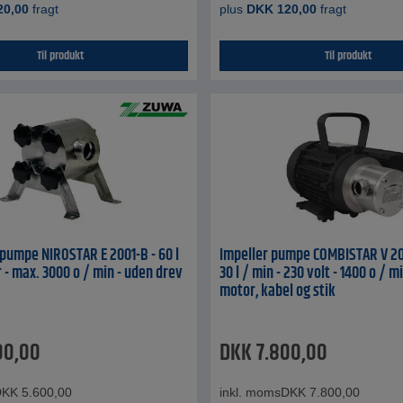
20,00
fragt
plus
DKK
120,00
fragt
Til produkt
Til produkt
umpe NIROSTAR E 2001-B - 60 l
Impeller pumpe COMBISTAR V 20
r - max. 3000 o / min - uden drev
30 l / min - 230 volt - 1400 o / m
motor, kabel og stik
00,00
DKK
7.800,00
DKK
5.600,00
inkl. moms
DKK
7.800,00