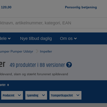
120,00
Personlig betjening
dele
Nye tilbud daglig
Om os
umper Pumper Udstyr
Impeller
er
49 produkter i 88 versioner
ildevand, slam og stærkt forurenet spildevand
sortér
Producent
Spænding
Transportkapacitet