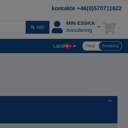
kontakte +46(0)570711622
MIN ESSKA
SØG
Annullering
Land
Privat
Forretning