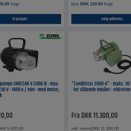
20,00
fragt
plus
DKK
120,00
fragt
Til produkt
Vælg udførelse...
pumpe UNISTAR V 2000-B - max.
"CombiStar 2000-A" - maks. 30 l
 230 V - 1400 o / min - med motor,
- let slibende medier - eldreven
ik
20,00
Fra
DKK
11.300,00
DKK
5.420,00
inkl. moms
DKK
11.300,00