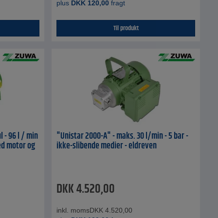
plus
DKK
120,00
fragt
Til produkt
- 96 l / min
"Unistar 2000-A" - maks. 30 l/min - 5 bar -
med motor og
ikke-slibende medier - eldreven
DKK
4.520,00
inkl. moms
DKK
4.520,00