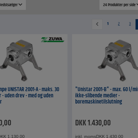
 Bedstsælger
24 Produkter per side
1
2
3
pe UNISTAR 2001-A - maks. 30
"Unistar 2001-B" - max. 60 l/min
ar - uden drev - med og uden
ikke-slibende medier -
r
boremaskinetilslutning
30,00
DKK
1.430,00
DKK
1.130,00
inkl. moms
DKK
1.430,00