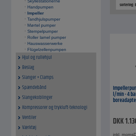
Skyllestationerne
sortering:
Handpumpen
Impeller
Tandhjulspumper
Mørtel pumper
Stempelpumper
Roller lamel pumper
Hauswasserwerke
Flügelzellenpumpen
Hjul og rullehjul
Beslag
Slanger + Clamps
Spændebånd
Impellerpum
l/min - 4 b
Slangekoblinger
boreadapte
Kompressorer og trykluft-teknologi
Ventiler
DKK
1.1
Værktøj
inkl. moms