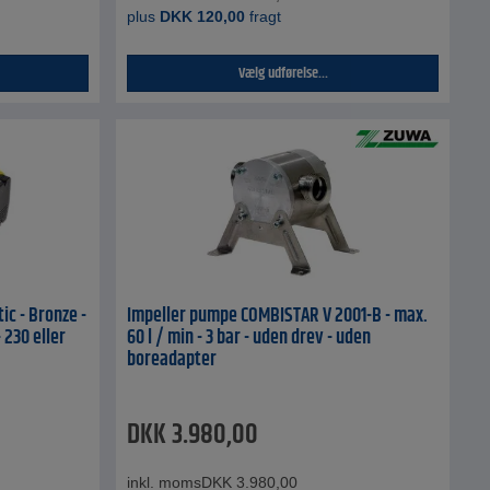
plus
DKK
120,00
fragt
Vælg udførelse...
ic - Bronze -
Impeller pumpe COMBISTAR V 2001-B - max.
 230 eller
60 l / min - 3 bar - uden drev - uden
boreadapter
DKK
3.980,00
inkl. moms
DKK
3.980,00