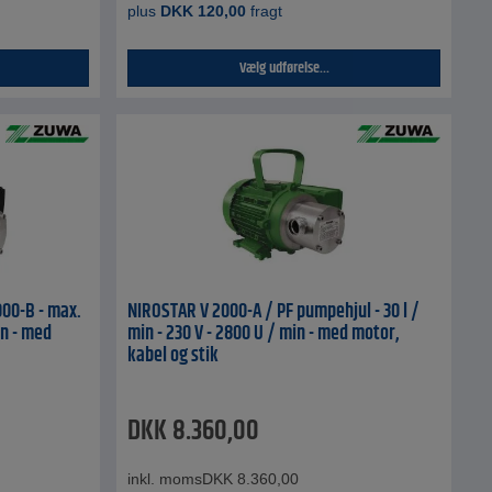
plus
DKK
120,00
fragt
Vælg udførelse...
00-B - max.
NIROSTAR V 2000-A / PF pumpehjul - 30 l /
in - med
min - 230 V - 2800 U / min - med motor,
kabel og stik
DKK
8.360,00
inkl. moms
DKK
8.360,00