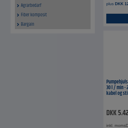
plus
DKK
1
Agrarbedarf
Fiber komposit
Bargain
Pumpehjuls
30 l / min -
kabel og st
DKK
5.4
inkl. moms