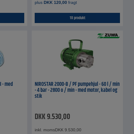
plus
DKK
120,00
fragt
Til produkt
I - med
NIROSTAR 2000-B / PF pumpehjul - 60 l / min
- 4 bar - 2800 o / min - med motor, kabel og
stik
DKK
9.530,00
inkl. moms
DKK
9.530,00