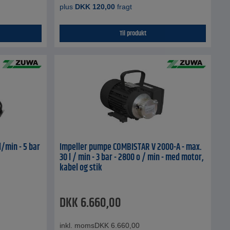
plus
DKK
120,00
fragt
Til produkt
/min - 5 bar
Impeller pumpe COMBISTAR V 2000-A - max.
30 l / min - 3 bar - 2800 o / min - med motor,
kabel og stik
DKK
6.660,00
inkl. moms
DKK
6.660,00