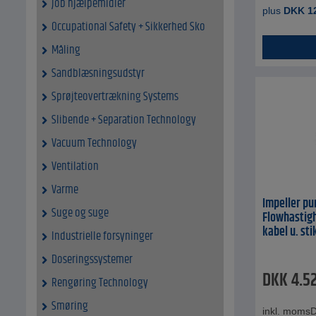
Job hjælpemidler
plus
DKK
1
Occupational Safety + Sikkerhed Sko
Måling
Sandblæsningsudstyr
Sprøjteovertrækning Systems
Slibende + Separation Technology
Vacuum Technology
Ventilation
Varme
Impeller pu
Suge og suge
Flowhastighe
kabel u. sti
Industrielle forsyninger
Doseringssystemer
DKK
4.5
Rengøring Technology
Smøring
inkl. moms