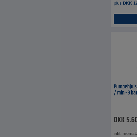
plus
DKK
1
Pumpehjulsp
/ min - 3 ba
DKK
5.6
inkl. moms