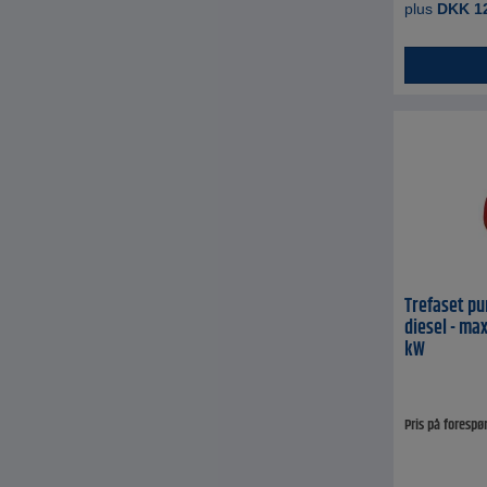
plus
DKK
1
Trefaset pu
diesel - max
kW
Pris på forespø