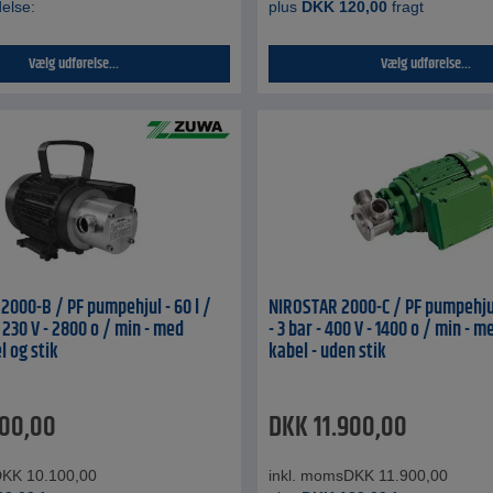
delse:
plus
DKK
120,00
fragt
Vælg udførelse...
Vælg udførelse...
2000-B / PF pumpehjul - 60 l /
NIROSTAR 2000-C / PF pumpehjul 
- 230 V - 2800 o / min - med
- 3 bar - 400 V - 1400 o / min - 
l og stik
kabel - uden stik
100,00
DKK
11.900,00
DKK
10.100,00
inkl. moms
DKK
11.900,00