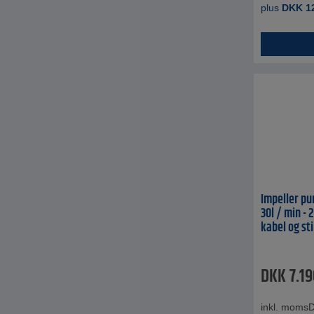
plus
DKK
1
Impeller p
30l / min - 
kabel og st
DKK
7.1
inkl. moms