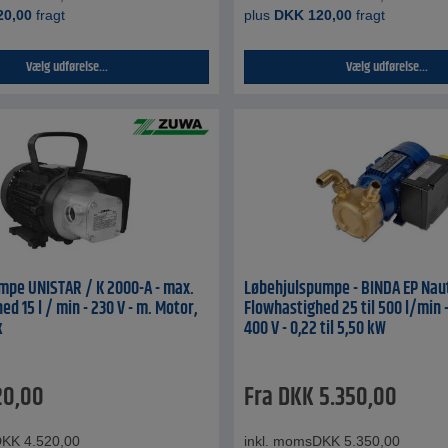
20,00
fragt
plus
DKK
120,00
fragt
Vælg udførelse...
Vælg udførelse...
mpe UNISTAR / K 2000-A - max.
Løbehjulspumpe - BINDA EP Naut
d 15 l / min - 230 V - m. Motor,
Flowhastighed 25 til 500 l/min -
k
400 V - 0,22 til 5,50 kW
20,00
Fra
DKK
5.350,00
DKK
4.520,00
inkl. moms
DKK
5.350,00