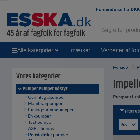
Forsendelse fra
DKK
Alle kategorier
mærker
Verdener af for
Forside
P
Vores kategorier
Impell
Pumper Pumper Udstyr
Pumper til sp
Centrifugalpumper
Membranpumper
Fustagetømmepumper
Filtrér & 
Dykpumper
Test pumper
Pris
ASF Thomas
Peristaltiske pumper