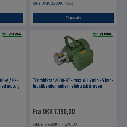
plus
DKK
120,00
fragt
Til produkt
0-A / PF -
"CombiStar 2000-B" - max. 60 l/min - 5 bar -
 med motor,
let slibende medier - elektrisk dreven
Fra
DKK
7.190,00
inkl. moms
DKK
7.190,00