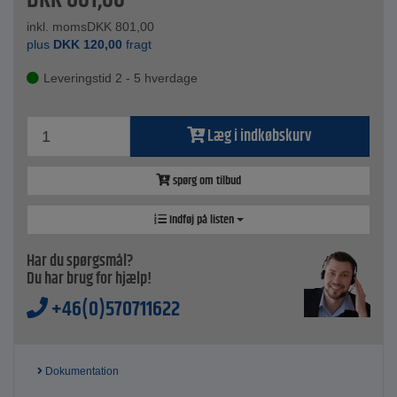
DKK
801,00
inkl. moms
DKK
801,00
plus
DKK
120,00
fragt
Leveringstid 2 - 5 hverdage
Læg i indkøbskurv
spørg om tilbud
Indføj på listen
Har du spørgsmål?
Du har brug for hjælp!
+46(0)570711622
Dokumentation