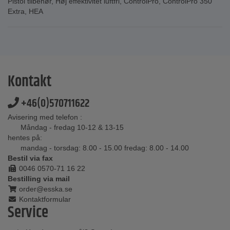
Pistol tilbehør
,
Høj effektivitet luftfri
,
ControlPro
,
ControlPro 350
Extra
,
HEA
Kontakt
+46(0)570711622
Avisering med telefon :
Måndag - fredag 10-12 & 13-15
hentes på:
mandag - torsdag: 8.00 - 15.00 fredag: 8.00 - 14.00
Bestil via fax
0046 0570-71 16 22
Bestilling via mail
order@esska.se
Kontaktformular
Service