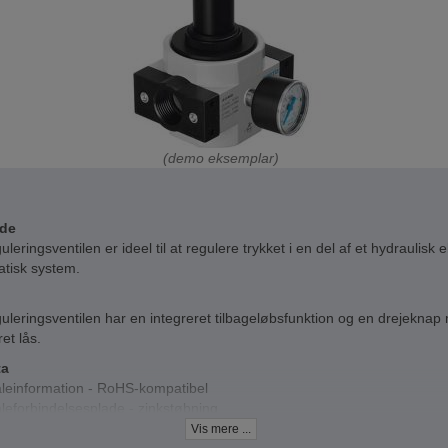
(demo eksemplar)
åde
uleringsventilen er ideel til at regulere trykket i en del af et hydraulisk e
tisk system.
uleringsventilen har en integreret tilbageløbsfunktion og en drejekna
ret lås.
ta
aleinformation - RoHS-kompatibel
leforbindelsesplade - zinkstøbning
gsmateriale - NBR
Vis mere ...