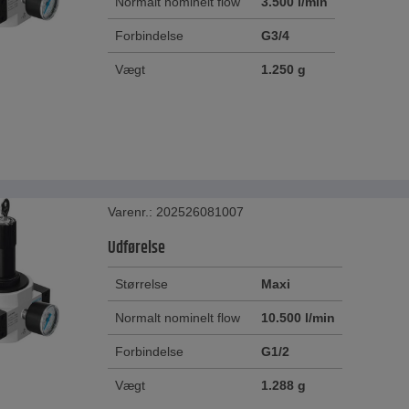
Normalt nominelt flow
3.500 l/min
Forbindelse
G3/4
Vægt
1.250 g
Varenr.: 202526081007
Udførelse
Størrelse
Maxi
Normalt nominelt flow
10.500 l/min
Forbindelse
G1/2
Vægt
1.288 g