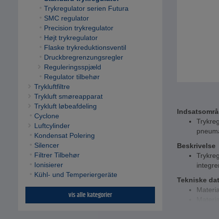
Trykregulator serien Futura
SMC regulator
Precision trykregulator
Højt trykregulator
Flaske trykreduktionsventil
Druckbregrenzungsregler
Reguleringsspjæld
Regulator tilbehør
Trykluftfiltre
Trykluft smøreapparat
Trykluft løbeafdeling
Indsatsomr
Cyclone
Trykreg
Luftcylinder
pneuma
Kondensat Polering
Silencer
Beskrivelse
Filtrer Tilbehør
Trykreg
Ionisierer
integre
Kühl- und Temperiergeräte
Tekniske da
Materi
vis alle kategorier
Materia
Tætnin