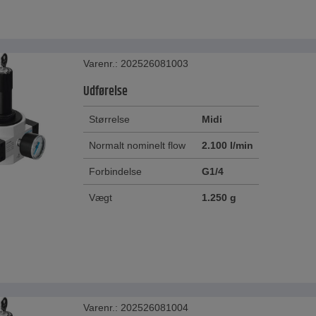
Varenr.: 202526081003
Udførelse
Størrelse
Midi
Normalt nominelt flow
2.100 l/min
Forbindelse
G1/4
Vægt
1.250 g
Varenr.: 202526081004