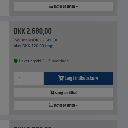
Indføj på listen
DKK
2.680,00
inkl. moms
DKK
2.680,00
plus
DKK
120,00
fragt
Leveringstid 2 - 5 hverdage
Læg i indkøbskurv
spørg om tilbud
Indføj på listen