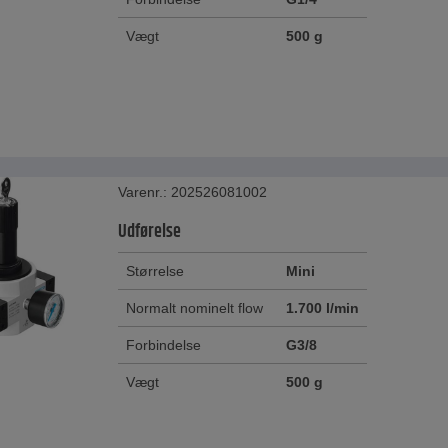
Vægt
500 g
Varenr.: 202526081002
Udførelse
Størrelse
Mini
Normalt nominelt flow
1.700 l/min
Forbindelse
G3/8
Vægt
500 g