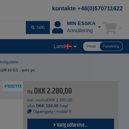
kontakte +46(0)570711622
MIN ESSKA
SØG
Annullering
Land
Privat
Forretning
ykregulator
/8 til G1 - pris pr.
DKK
2.280,00
Fra
inkl. moms
DKK
2.280,00
plus
DKK
120,00
fragt
Tilgængelig i model 9
Vælg udførelse...