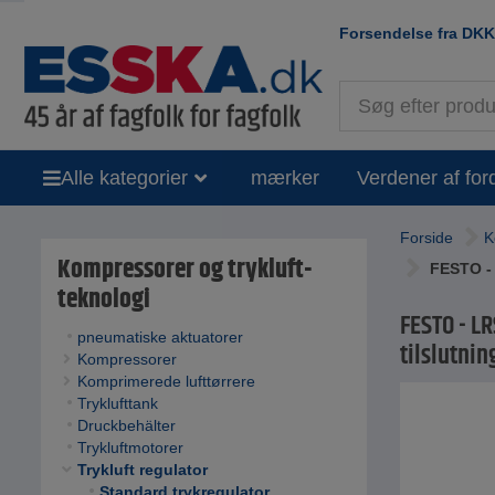
Forsendelse fra
DKK
Alle kategorier
mærker
Verdener af for
Forside
K
Kompressorer og trykluft-
FESTO - L
teknologi
FESTO - LR
pneumatiske aktuatorer
tilslutning
Kompressorer
Komprimerede lufttørrere
Tryklufttank
Druckbehälter
Trykluftmotorer
Trykluft regulator
Standard trykregulator