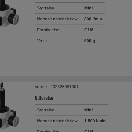
Størrelse
Mini
Normalt nominelt flow
800 l/min
Forbindelse
G1/8
Vægt
500 g
Varenr.: 202526081001
Udførelse
Størrelse
Mini
Normalt nominelt flow
1.500 l/min
Forbindelse
G1/4