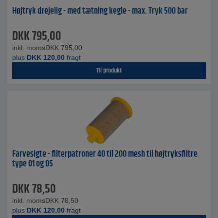
Højtryk drejelig - med tætning kegle - max. Tryk 500 bar
DKK
795,00
inkl. moms
DKK
795,00
plus
DKK
120,00
fragt
Til produkt
Farvesigte - filterpatroner 40 til 200 mesh til højtryksfiltre
type 01 og 05
DKK
78,50
inkl. moms
DKK
78,50
plus
DKK
120,00
fragt